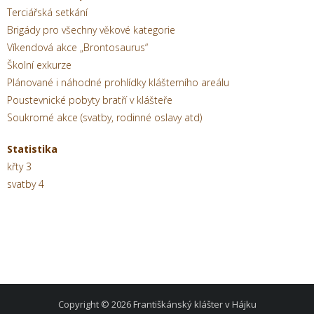
Terciářská setkání
Brigády pro všechny věkové kategorie
Víkendová akce „Brontosaurus“
Školní exkurze
Plánované i náhodné prohlídky klášterního areálu
Poustevnické pobyty bratří v klášteře
Soukromé akce (svatby, rodinné oslavy atd)
Statistika
křty 3
svatby 4
Copyright © 2026
Františkánský klášter v Hájku